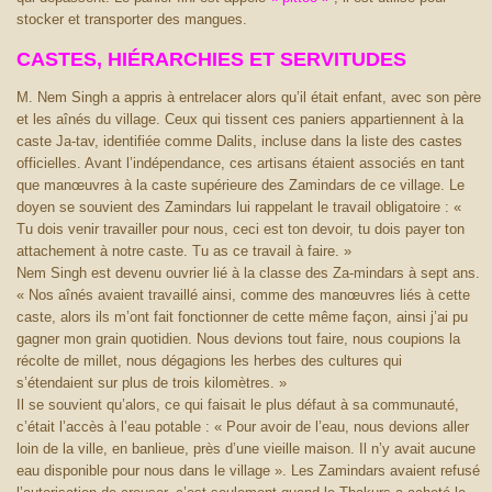
stocker et transporter des mangues.
CASTES, HIÉRARCHIES ET SERVITUDES
M. Nem Singh a appris à entrelacer alors qu’il était enfant, avec son père
et les aînés du village. Ceux qui tissent ces paniers appartiennent à la
caste Ja-tav, identifiée comme Dalits, incluse dans la liste des castes
officielles. Avant l’indépendance, ces artisans étaient associés en tant
que manœuvres à la caste supérieure des Zamindars de ce village. Le
doyen se souvient des Zamindars lui rappelant le travail obligatoire : «
Tu dois venir travailler pour nous, ceci est ton devoir, tu dois payer ton
attachement à notre caste. Tu as ce travail à faire. »
Nem Singh est devenu ouvrier lié à la classe des Za-mindars à sept ans.
« Nos aînés avaient travaillé ainsi, comme des manœuvres liés à cette
caste, alors ils m’ont fait fonctionner de cette même façon, ainsi j’ai pu
gagner mon grain quotidien. Nous devions tout faire, nous coupions la
récolte de millet, nous dégagions les herbes des cultures qui
s’étendaient sur plus de trois kilomètres. »
Il se souvient qu’alors, ce qui faisait le plus défaut à sa communauté,
c’était l’accès à l’eau potable : « Pour avoir de l’eau, nous devions aller
loin de la ville, en banlieue, près d’une vieille maison. Il n’y avait aucune
eau disponible pour nous dans le village ». Les Zamindars avaient refusé