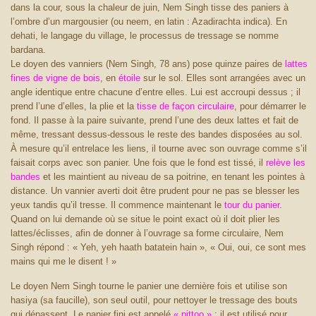
dans la cour, sous la chaleur de juin, Nem Singh tisse des paniers à
l’ombre d’un margousier (ou neem, en latin : Azadirachta indica). En
dehati, le langage du village, le processus de tressage se nomme
bardana.
Le doyen des vanniers (Nem Singh, 78 ans) pose quinze paires de
lattes
fines de vigne de bois
, en
étoile
sur le sol. Elles sont arrangées avec un
angle identique entre chacune d’entre elles. Lui est accroupi dessus ; il
prend l’une d’elles, la plie et la
tisse de façon circulaire
, pour démarrer le
fond. Il passe à la paire suivante, prend l’une des deux lattes et fait de
même, tressant dessus-dessous le reste des bandes disposées au sol.
À mesure qu’il entrelace les liens, il tourne avec son ouvrage comme s’il
faisait corps avec son panier. Une fois que le fond est tissé, il
relève les
bandes
et les maintient au niveau de sa poitrine, en tenant les pointes à
distance. Un vannier averti doit être prudent pour ne pas se blesser les
yeux tandis qu’il tresse. Il commence maintenant le
tour du panier
.
Quand on lui demande où se situe le point exact où il doit plier les
lattes/éclisses, afin de donner à l’ouvrage sa forme circulaire, Nem
Singh répond : « Yeh, yeh haath batatein hain », « Oui, oui, ce sont mes
mains qui me le disent ! »
Le doyen Nem Singh tourne le panier une dernière fois et utilise son
hasiya (sa faucille), son seul outil, pour nettoyer le tressage des bouts
qui dépassent. Le panier fini est appelé
« pittoo »
; il est utilisé pour