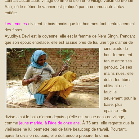
connaît aucun autre village comme le sien et le village voisin de Mohan
Sati, où le métier de vannier est pratiqué par la communauté Jatav
entière.
Les femmes
divisent le bois tandis que les hommes font l’entrelacement
des fibres.
Ayudhya Devi est la doyenne, elle est la femme de Nem Singh. Pendant
que son époux entrelace, elle est assise près de lui, une tige d’arhar de
cinq pieds de
haut fermement
tenue entre ses
genoux. De ses
mains nues, elle
défait les fibres,
utilisant une
faucille
seulement pour la
base, plus
épaisse. Elle
divise ainsi le bois d’arhar depuis qu’elle est venue dans ce village,
comme
jeune mariée, à l’âge de onze ans
. À 75 ans, elle regrette que la
vieillesse ne lui permette pas de faire beaucoup de travail. Pourtant,
après la division du bois, elle doit encore préparer le dîner.