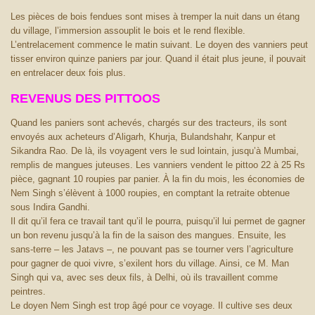
Les pièces de bois fendues sont mises à tremper la nuit dans un étang
du village, l’immersion assouplit le bois et le rend flexible.
L’entrelacement commence le matin suivant. Le doyen des vanniers peut
tisser environ quinze paniers par jour. Quand il était plus jeune, il pouvait
en entrelacer deux fois plus.
REVENUS DES PITTOOS
Quand les paniers sont achevés, chargés sur des tracteurs, ils sont
envoyés aux acheteurs d’Aligarh, Khurja, Bulandshahr, Kanpur et
Sikandra Rao. De là, ils voyagent vers le sud lointain, jusqu’à Mumbai,
remplis de mangues juteuses. Les vanniers vendent le pittoo 22 à 25 Rs
pièce, gagnant 10 roupies par panier. À la fin du mois, les économies de
Nem Singh s’élèvent à 1000 roupies, en comptant la retraite obtenue
sous Indira Gandhi.
Il dit qu’il fera ce travail tant qu’il le pourra, puisqu’il lui permet de gagner
un bon revenu jusqu’à la fin de la saison des mangues. Ensuite, les
sans-terre – les Jatavs –, ne pouvant pas se tourner vers l’agriculture
pour gagner de quoi vivre, s’exilent hors du village. Ainsi, ce M. Man
Singh qui va, avec ses deux fils, à Delhi, où ils travaillent comme
peintres.
Le doyen Nem Singh est trop âgé pour ce voyage. Il cultive ses deux