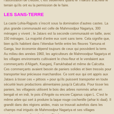
l’autorisation de creuser, c’est seulement quand le Thakurs a acheté le
terrain qu’ils ont eu la permission de le faire.
LES SANS-TERRE
La caste Lohia-Rajputs s’inscrit sous la domination d’autres castes. La
plus grande communauté est celle de Mahmoodpur Nagariya, 300
ménages y vivent ; le Jatavs est la seconde communauté en taille, avec
150 ménages. La majorité d’entre eux sont sans terre. Cela signifie que,
bien qu’ils habitent dans l’étendue fertile entre les fleuves Yamuna et
Ganga, leur économie dépend toujours de ceux qui possèdent la terre.
Au milieu des années 1960, les agriculteurs de Mahmoodpur Nagariya et
les villages environnants cultivaient le chou-fleur et le vendaient aux
commerçants d’Aligarh, Kasganj, Farrukhabad et même de Calcutta.
Ces commerçants avaient besoin de paniers solides et bien tressés pour
transporter leur précieuse marchandise. Ce sont eux qui ont appris aux
Jatavs à tisser ces « pittoos » pour qu’ils puissent transporter en toute
sécurité leurs productions alimentaires jusqu’à Calcutta. Pour tisser les
paniers, les villageois utilisent le bois des arbres nommés arhar en
bengali et en indi, le pois d’Angole ou encore Cajanus cajan L. C’est le
même arbre qui sert à produire la laque rouge cochenille (arhar ki daal). Il
grandit dans des régions arides, mais se trouvait autrefois dans les
champs mal irrigués de Mahmoodpur Nagariya et ses villages