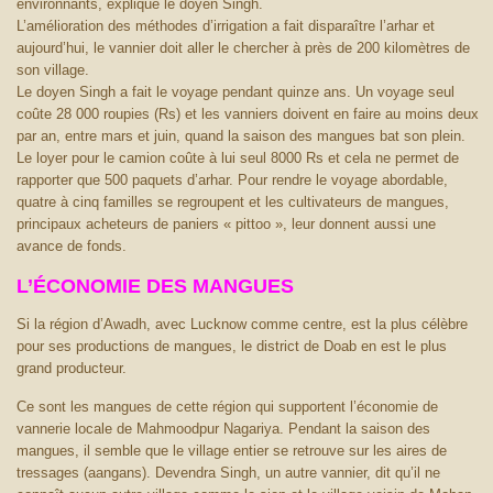
environnants, explique le doyen Singh.
L’amélioration des méthodes d’irrigation a fait disparaître l’arhar et
aujourd’hui, le vannier doit aller le chercher à près de 200 kilomètres de
son village.
Le doyen Singh a fait le voyage pendant quinze ans. Un voyage seul
coûte 28 000 roupies (Rs) et les vanniers doivent en faire au moins deux
par an, entre mars et juin, quand la saison des mangues bat son plein.
Le loyer pour le camion coûte à lui seul 8000 Rs et cela ne permet de
rapporter que 500 paquets d’arhar. Pour rendre le voyage abordable,
quatre à cinq familles se regroupent et les cultivateurs de mangues,
principaux acheteurs de paniers « pittoo », leur donnent aussi une
avance de fonds.
L’ÉCONOMIE DES MANGUES
Si la région d’Awadh, avec Lucknow comme centre, est la plus célèbre
pour ses productions de mangues, le district de Doab en est le plus
grand producteur.
Ce sont les mangues de cette région qui supportent l’économie de
vannerie locale de Mahmoodpur Nagariya. Pendant la saison des
mangues, il semble que le village entier se retrouve sur les aires de
tressages (aangans). Devendra Singh, un autre vannier, dit qu’il ne