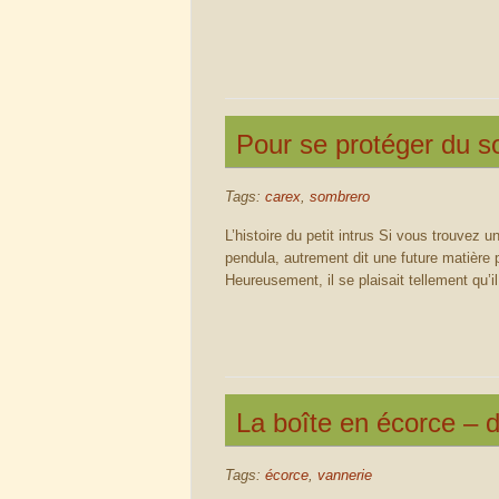
Pour se protéger du sol
Tags:
carex
,
sombrero
L’histoire du petit intrus Si vous trouvez 
pendula, autrement dit une future matière p
Heureusement, il se plaisait tellement qu’il
La boîte en écorce – 
Tags:
écorce
,
vannerie