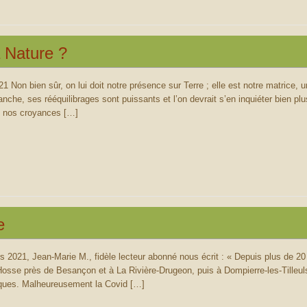
a Nature ?
 Non bien sûr, on lui doit notre présence sur Terre ; elle est notre matrice, 
che, ses rééquilibrages sont puissants et l’on devrait s’en inquiéter bien plu
nt nos croyances […]
e
s 2021, Jean-Marie M., fidèle lecteur abonné nous écrit : « Depuis plus de 
sse près de Besançon et à La Rivière-Drugeon, puis à Dompierre-les-Tilleul
iques. Malheureusement la Covid […]