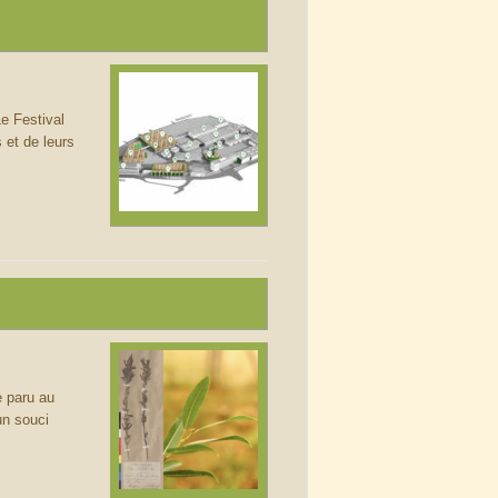
e Festival
 et de leurs
e paru au
un souci