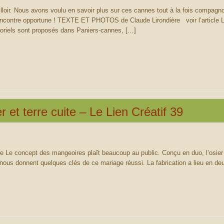
lloir. Nous avons voulu en savoir plus sur ces cannes tout à la fois compag
rencontre opportune ! TEXTE ET PHOTOS de Claude Lirondière voir l’article L
oriels sont proposés dans Paniers-cannes, […]
 et terre cuite – Le Lien Créatif 39
e Le concept des mangeoires plaît beaucoup au public. Conçu en duo, l’osier fi
́rie nous donnent quelques clés de ce mariage réussi. La fabrication a lieu en d