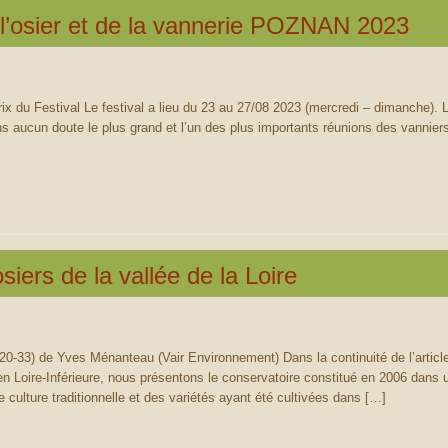
e l’osier et de la vannerie POZNAN 2023
x du Festival Le festival a lieu du 23 au 27/08 2023 (mercredi – dimanche). L
ans aucun doute le plus grand et l’un des plus importants réunions des vanniers
iers de la vallée de la Loire
20-33) de Yves Ménanteau (Vair Environnement) Dans la continuité de l’articl
 en Loire-Inférieure, nous présentons le conservatoire constitué en 2006 dans 
 culture traditionnelle et des variétés ayant été cultivées dans […]