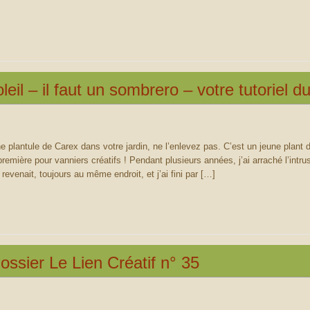
eil – il faut un sombrero – votre tutoriel 
une plantule de Carex dans votre jardin, ne l’enlevez pas. C’est un jeune plant
remière pour vanniers créatifs ! Pendant plusieurs années, j’ai arraché l’intru
 revenait, toujours au même endroit, et j’ai fini par […]
dossier Le Lien Créatif n° 35