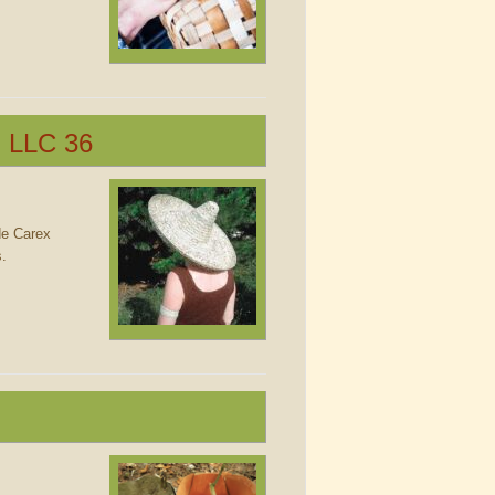
du LLC 36
 de Carex
s.