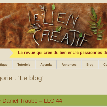
tique
Tutoriels
Agenda
Annonces
Blog
Co
orie : ‘Le blog’
e Daniel Traube – LLC 44