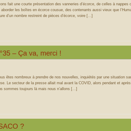
ns fait une courte présentation des vanneries d’écorce, de celles à nappes c
 aborder les boîtes en écorce cousue, des contenants aussi vieux que l’Human
re d’un nombre restreint de pièces d’écorce, voire […]
°35 – Ça va, merci !
us êtes nombreux à prendre de nos nouvelles, inquiétés par une situation san
se. Le secteur de la presse allait mal avant la COVID, alors pendant et après,
s sommes toujours là mais nous n’allons […]
SACO ?