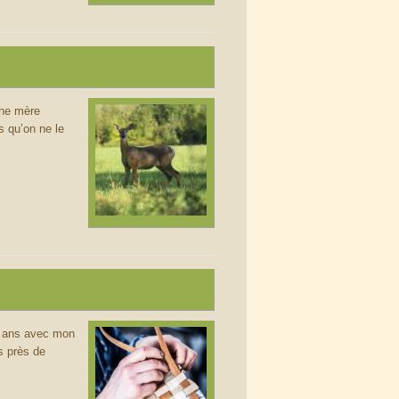
une mère
s qu’on ne le
20 ans avec mon
s près de