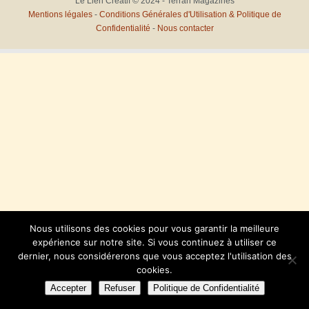
Le Lien Créatif © 2024 - Terran Magazines
Mentions légales
-
Conditions Générales d'Utilisation & Politique de
Confidentialité
-
Nous contacter
Nous utilisons des cookies pour vous garantir la meilleure
expérience sur notre site. Si vous continuez à utiliser ce
dernier, nous considérerons que vous acceptez l'utilisation des
cookies.
Accepter
Refuser
Politique de Confidentialité